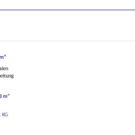
 m"
alen
eitung
 3 m"
. KG