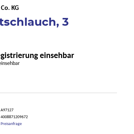
 Co. KG
tschlauch, 3
egistrierung einsehbar
 einsehbar
A97127
4008871209672
Preisanfrage