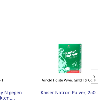
bH
Arnold Holste Wwe. GmbH & Co. KG
ay N gegen
Kaiser Natron Pulver, 250 g
ten,...