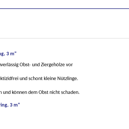
ng, 3 m"
erlässig Obst- und Ziergehölze vor
tizidfrei und schont kleine Nützlinge.
n und können dem Obst nicht schaden.
ing, 3 m"