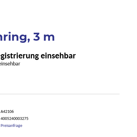
ring, 3 m
egistrierung einsehbar
 einsehbar
A42106
4005240003275
Preisanfrage