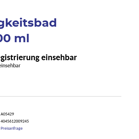
gkeitsbad
00 ml
egistrierung einsehbar
 einsehbar
A05429
4045612009245
Preisanfrage