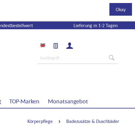
Okay
ndestbestellwert
Lieferung in 1-2 Tagen
g
TOP-Marken
Monatsangebot
Körperpflege
Badezusätze & Duschbäder