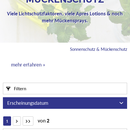
MÜCKENSCHUTZ
Viele Lichtschutzfaktoren, viele Apres Lotions & noch
mehr Mückensprays.
Sonnenschutz & Mückenschutz
mehr erfahren »
Filtern
von
2
1