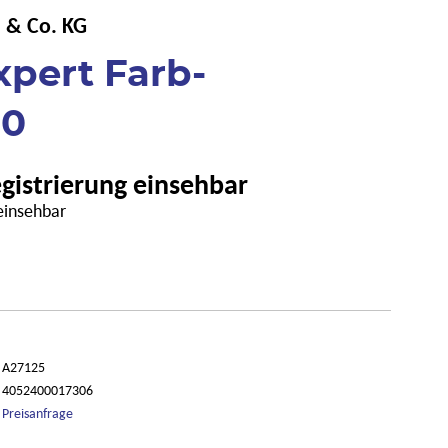
 & Co. KG
xpert Farb-
30
egistrierung einsehbar
 einsehbar
A27125
4052400017306
Preisanfrage