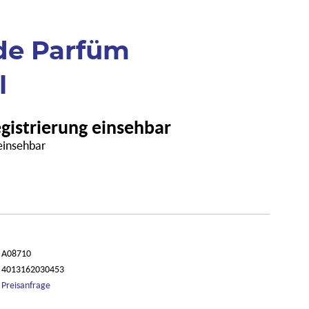
 de Parfüm
l
egistrierung einsehbar
 einsehbar
A08710
4013162030453
Preisanfrage