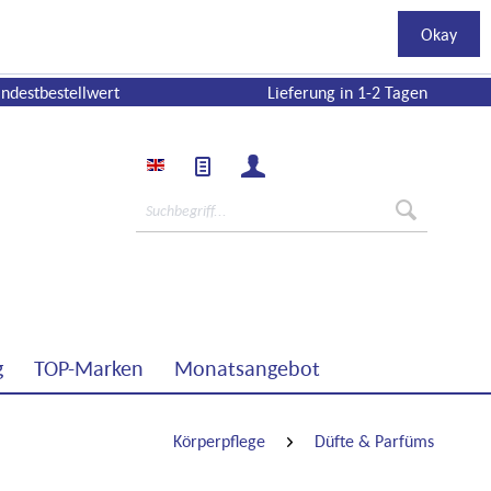
Okay
ndestbestellwert
Lieferung in 1-2 Tagen
g
TOP-Marken
Monatsangebot
Körperpflege
Düfte & Parfüms