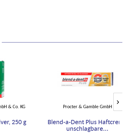
mbH & Co. KG
Procter & Gamble GmbH
ver, 250 g
Blend-a-Dent Plus Haftcreme
unschlagbare...