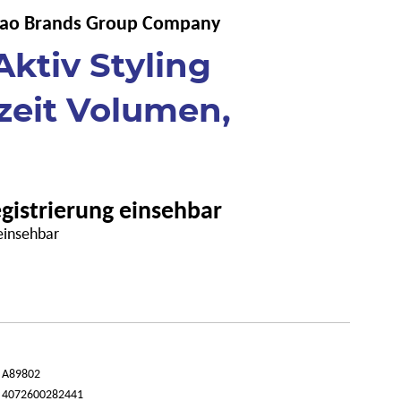
Kao Brands Group Company
ktiv Styling
zeit Volumen,
egistrierung einsehbar
 einsehbar
A89802
4072600282441